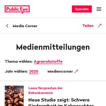
Navigieren
Schnellnavigation
auf
Spenden
Men
publiceye.ch
Zurück
Teilen
Media Corner
zu
Medienmitteilungen
Thema wählen:
Agrarrohstoffe
Jahr wählen:
2020
Mediencorner
Leere Versprechen der
Kakaokonzerne
Neue Studie zeigt: Schwere
Kinderarbeit im Kakaosektor