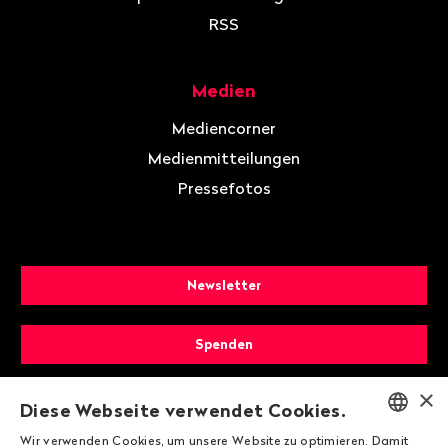
RSS
Medien
Mediencorner
Medienmitteilungen
Pressefotos
Newsletter
Spenden
×
Mitglied werden
Diese Webseite verwendet Cookies.
Wir verwenden Cookies, um unsere Website zu optimieren. Damit