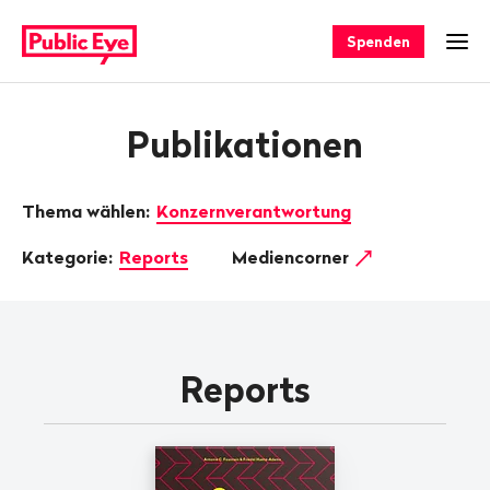
Navigieren
Schnellnavigation
auf
Spenden
Men
publiceye.ch
Publikationen
Thema wählen:
Konzernverantwortung
Kategorie:
Reports
Mediencorner
Reports