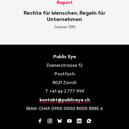
Report
Rechte für Menschen, Regeln für
Unternehmen
Januar 2011
Fusszeile
Kontakt
Public Eye
Dienerstrasse 12
Postfach
8021
Zürich
T
+41 44 2 777 999
kontakt@publiceye.ch
IBAN: CH69 0900 0000 8000 8885 4
Facebook
Instagram
Bluesky
YouTube
LinkedIn
WhatsApp