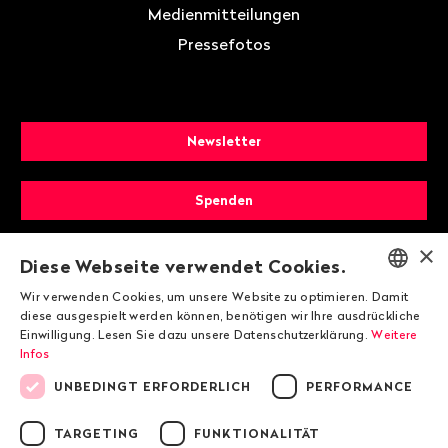
Medienmitteilungen
Pressefotos
Newsletter
Spenden
×
Mitglied werden
Diese Webseite verwendet Cookies.
Wir verwenden Cookies, um unsere Website zu optimieren. Damit
ENGLISH
diese ausgespielt werden können, benötigen wir Ihre ausdrückliche
Einwilligung. Lesen Sie dazu unsere Datenschutzerklärung.
Weitere
DEUTSCH
Infos
FRANÇAIS
UNBEDINGT ERFORDERLICH
PERFORMANCE
TARGETING
FUNKTIONALITÄT