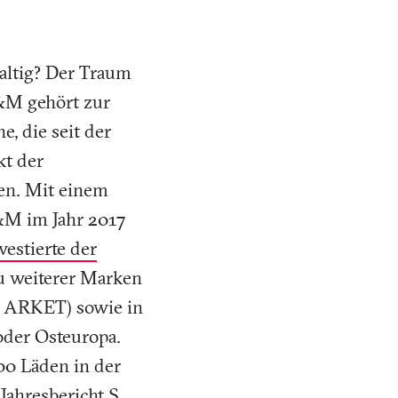
altig? Der Traum
H&M gehört zur
, die seit der
kt der
ren. Mit einem
&M im Jahr 2017
vestierte der
u weiterer Marken
, ARKET) sowie in
oder Osteuropa.
00 Läden in der
(
Jahresbericht S.