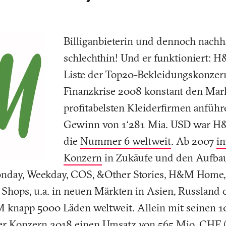
Billiganbieterin und dennoch nachh
schlechthin! Und er funktioniert: 
Liste der Top20-Bekleidungskonzerne
Finanzkrise 2008 konstant den Mar
profitabelsten Kleiderfirmen anfüh
Gewinn von 1‘281 Mia. USD war H
die
Nummer 6 weltweit
. Ab 2007
in
Konzern
in Zukäufe und den Aufba
nday, Weekday, COS, &Other Stories, H&M Home
 Shops, u.a. in neuen Märkten in Asien, Russland 
 knapp 5000 Läden weltweit. Allein mit seinen 1
er Konzern 2018 einen Umsatz von 565 Mio. CHF 