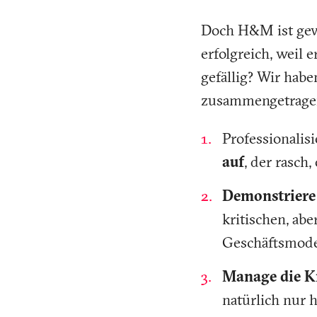
Doch H&M ist gew
erfolgreich, weil 
gefällig? Wir hab
zusammengetrage
Professionali
auf
, der rasch,
Demonstriere 
kritischen, ab
Geschäftsmodel
Manage die Kr
natürlich nur 