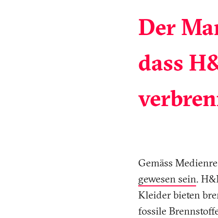
Der Mar
dass H&
verbren
Gemäss Medienrec
gewesen sein
. H&
Kleider bieten br
fossile Brennstoffe