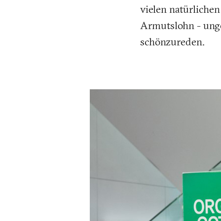
vielen natürliche
Armutslohn - unge
schönzureden.