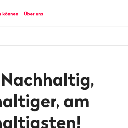
n können
Über uns
Nachhaltig,
altiger, am
altigsten!