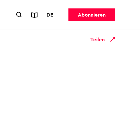
Reports & Flyer
SPRACHE WECHSELN. AKTUELL GEW
DE
Abonnieren
Suchformular öffnen
Teilen