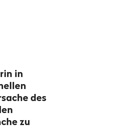
rin in
nellen
rsache des
den
nche zu