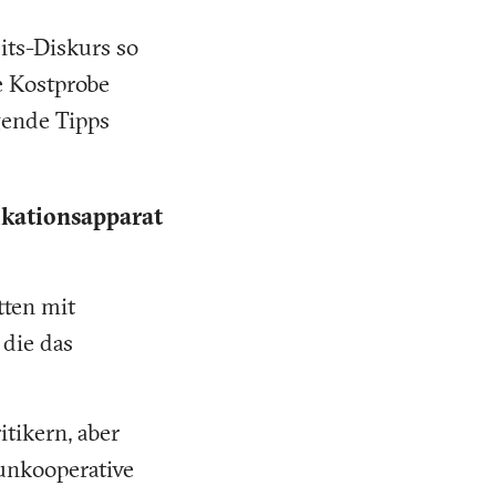
ts-Diskurs so
ne Kostprobe
gende Tipps
kationsapparat
tten mit
 die das
itikern, aber
 unkooperative