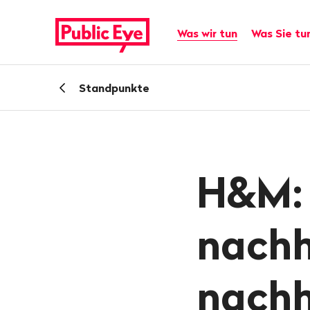
Navigieren
Schnellnavigation
auf
Hauptnavigation
Was wir tun
Was Sie tu
publiceye.ch
Zurück
Standpunkte
zu
H&M: 
nachh
nachh