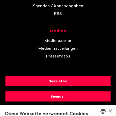
Spenden / Kontoangaben
RSS
Medien
Mediencorner
Medienmitteilungen
Pressefotos
Newsletter
Spenden
×
Mitglied werden
Diese Webseite verwendet Cookies.