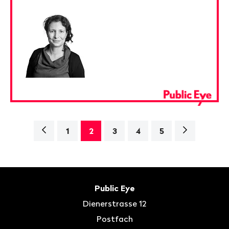
Navigation
Nächste
1
2
3
4
5
Seite>
Fusszeile
Kontakt
Public Eye
Dienerstrasse 12
Postfach