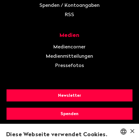
Spenden / Kontoangaben
RSS
Medien
Mediencorner
Medienmitteilungen
Pressefotos
Newsletter
Spenden
×
Mitglied werden
Diese Webseite verwendet Cookies.