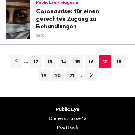
Public Eye – Magazin
Coronakrise: für einen
gerechten Zugang zu
Behandlungen
2020
…
Navigation
12
13
14
15
16
17
18
…
Nächste
19
20
21
Seite>
Fusszeile
Kontakt
Public Eye
Dienerstrasse 12
Postfach