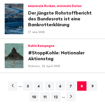
Maximale Risiken, minimale Daten
Der jüngste Rohstoffbericht
des Bundesrats ist eine
Bankrotterklärung
17. Mai 2023
Kohle Kampagne
#StoppKohle: Nationaler
Aktionstag
Schweiz, 22. April 2023
…
Navigation
3
4
5
6
7
8
9
…
Nächste
10
11
12