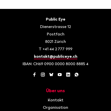
Seite>
Fusszeile
Kontakt
Public Eye
Dienerstrasse 12
Postfach
8021
Zürich
T
+41 44 2 777 999
kontakt@publiceye.ch
IBAN: CH69 0900 0000 8000 8885 4
Facebook
Instagram
Bluesky
YouTube
LinkedIn
WhatsApp
Über uns
Navigation
Kontakt
Organisation