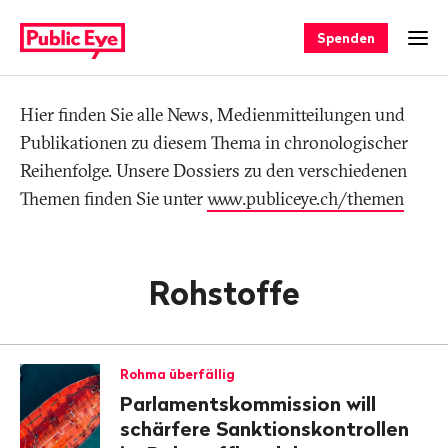
Navigieren
Schnellnavigation
auf
Spenden
Men
publiceye.ch
Hier finden Sie alle News, Medienmitteilungen und
Tag
Publikationen zu diesem Thema in chronologischer
Reihenfolge. Unsere Dossiers zu den verschiedenen
Themen finden Sie unter
www.publiceye.ch/themen
Rohstoffe
Rohma überfällig
Parlamentskommission will
schärfere Sanktionskontrollen