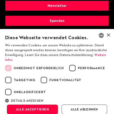
Newsletter
Spenden
×
Mitglied werden
Diese Webseite verwendet Cookies.
Wir verwenden Cookies, um unsere Website zu optimieren. Damit
ENGLISH
diese ausgespielt werden können, benötigen wir Ihre ausdrückliche
Einwilligung. Lesen Sie dazu unsere Datenschutzerklärung.
Weitere
DEUTSCH
Infos
FRANÇAIS
UNBEDINGT ERFORDERLICH
PERFORMANCE
TARGETING
FUNKTIONALITÄT
© 2026 Public Eye
UNKLASSIFIZIERT
Impressum
DETAILS ANZEIGEN
Datenschutzrichtlinie von Public Eye
ALLE AKZEPTIEREN
ALLE ABLEHNEN
AGB