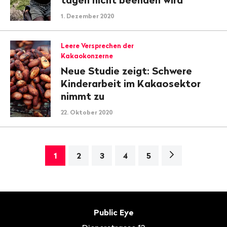
1. Dezember 2020
Leere Versprechen der
Kakaokonzerne
Neue Studie zeigt: Schwere
Kinderarbeit im Kakaosektor
nimmt zu
22. Oktober 2020
Nächste
1
2
3
4
5
Seite>
Fusszeile
Kontakt
Public Eye