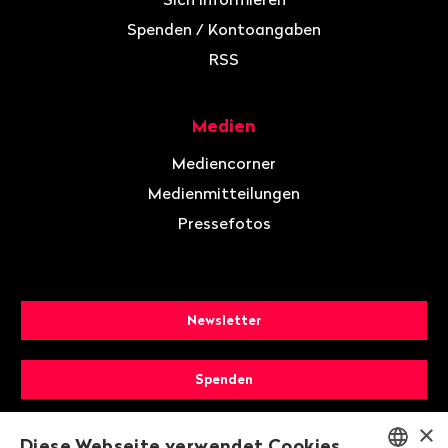
Spenden / Kontoangaben
RSS
Medien
Mediencorner
Medienmitteilungen
Pressefotos
Newsletter
Spenden
×
Mitglied werden
Diese Webseite verwendet Cookies.