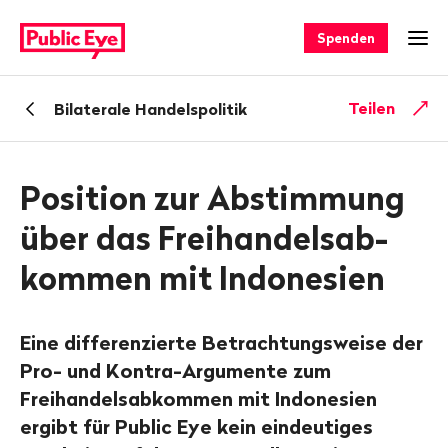
Navigieren
Schnellnavigation
auf
Spenden
Men
publiceye.ch
Zurück
Teilen
Bilaterale Handelspolitik
zu
Position zur Abstimmung
über das Frei­handels­ab­
kommen mit Indonesien
Eine differenzierte Betrachtungsweise der
Pro- und Kontra-Argumente zum
Freihandelsabkommen mit Indonesien
ergibt für Public Eye kein eindeutiges