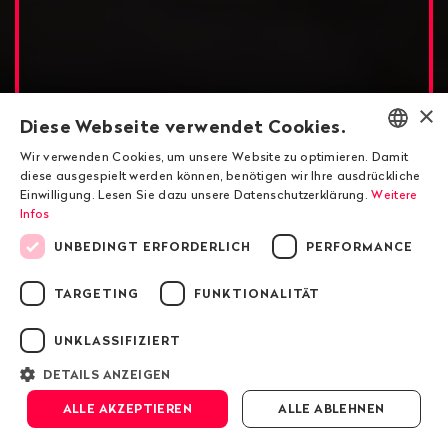
×
Diese Webseite verwendet Cookies.
Wir verwenden Cookies, um unsere Website zu optimieren. Damit
ENGLISH
diese ausgespielt werden können, benötigen wir Ihre ausdrückliche
Einwilligung. Lesen Sie dazu unsere Datenschutzerklärung.
Weitere
DEUTSCH
Infos
Die Textilindustrie in der Corona-Krise
FRANÇAIS
UNBEDINGT ERFORDERLICH
PERFORMANCE
Die Bankrotterklärung des
TARGETING
FUNKTIONALITÄT
Mode-Kapitalismus
UNKLASSIFIZIERT
DETAILS ANZEIGEN
Scrollen
ALLE AKZEPTIEREN
ALLE ABLEHNEN