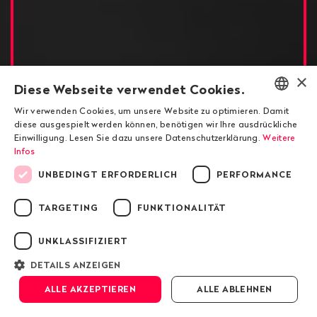
×
Diese Webseite verwendet Cookies.
Wir verwenden Cookies, um unsere Website zu optimieren. Damit
ENGLISH
diese ausgespielt werden können, benötigen wir Ihre ausdrückliche
Interview mit Staatsanwalt de Oliveira
Einwilligung. Lesen Sie dazu unsere Datenschutzerklärung.
Weitere
DEUTSCH
Infos
«Bei den Rohstoffhändlern
FRANÇAIS
UNBEDINGT ERFORDERLICH
PERFORMANCE
sind wir bereit für die
TARGETING
FUNKTIONALITÄT
harte Tour»
UNKLASSIFIZIERT
DETAILS ANZEIGEN
Scrollen
ALLE AKZEPTIEREN
ALLE ABLEHNEN