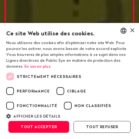
×
Ce site Web utilise des cookies.
Nous utilisons des cookies afin d'optimiser notre site Web. Pour
ENGLISH
pouvoir les activer, nous avons besoin de votre accord explicite.
Vous trouverez de plus amples informations à ce sujet dans nos
DEUTSCH
Lignes directrices de Public Eye en matière de protection des
Des affaires à haut risque pour le secteur
données.
En savoir plus
FRANÇAIS
suisse du négoce de matières premières
STRICTEMENT NÉCESSAIRES
Pillages de céréales
PERFORMANCE
CIBLAGE
ukrainiennes par la Russie
FONCTIONNALITÉ
NON CLASSIFIÉS
AFFICHER LES DÉTAILS
Défiler vers le bas
TOUT ACCEPTER
TOUT REFUSER