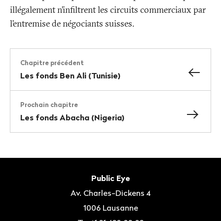
illégalement n’infiltrent les circuits commerciaux par
l’entremise de négociants suisses.
Chapitre précédent
Les fonds Ben Ali (Tunisie)
Prochain chapitre
Les fonds Abacha (Nigeria)
Bas
de
Contact
Public Eye
page
Av. Charles-Dickens 4
1006
Lausanne