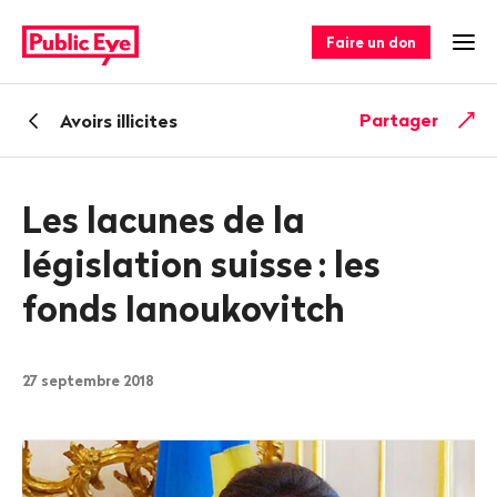
Naviguer
Navigation
sur
rapide
Faire un don
Ouv
publiceye.ch
Retour
Partager
Avoirs illicites
Les lacunes de la
législation suisse
: les
fonds Ianoukovitch
27 septembre 2018