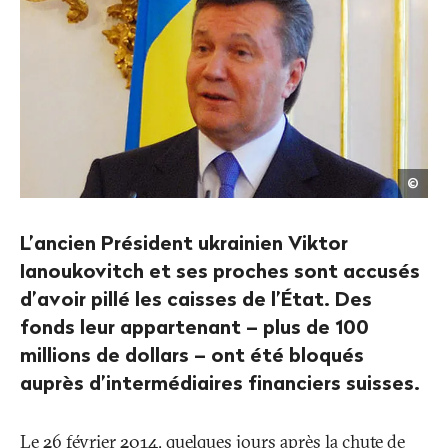
[Tra
©
to
Fran
L’ancien Président ukrainien Viktor
Ianoukovitch et ses proches sont accusés
d’avoir pillé les caisses de l’État. Des
fonds leur appartenant – plus de 100
millions de dollars – ont été bloqués
auprès d’intermédiaires financiers suisses.
Le 26 février 2014, quelques jours après la chute de