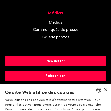
Médias
Médias
Communiqués de presse
Galerie photos
Newsletter
Faire un don
×
Devenir membre
Ce site Web utilise des cookies.
Nous utilisons des cookies afin d'optimiser notre site Web. Pour
ENGLISH
pouvoir les activer, nous avons besoin de votre accord explicite.
Vous trouverez de plus amples informations à ce sujet dans nos