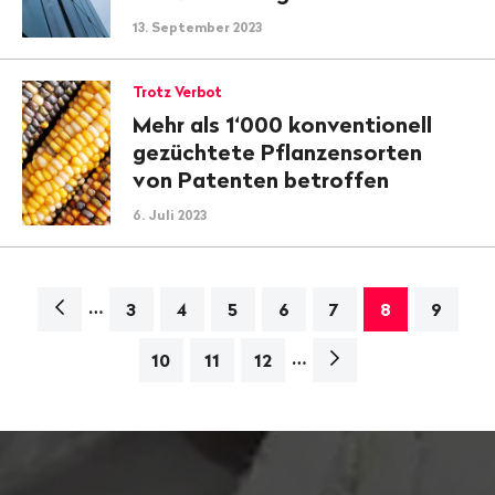
13. September 2023
Trotz Verbot
Mehr als 1‘000 konventionell
gezüchtete Pflanzensorten
von Patenten betroffen
6. Juli 2023
…
Navigation
3
4
5
6
7
8
9
…
Nächste
10
11
12
Seite>