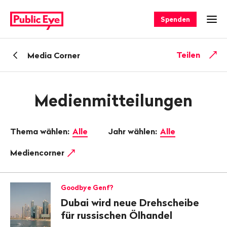
Navigieren
Schnellnavigation
auf
Spenden
Men
publiceye.ch
Zurück
Teilen
Media Corner
zu
Medienmitteilungen
Thema wählen:
Alle
Jahr wählen:
Alle
Mediencorner
Goodbye Genf?
Dubai wird neue Drehscheibe
für russischen Ölhandel