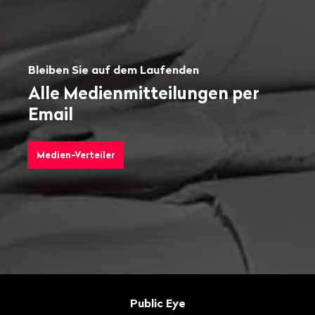
Bleiben Sie auf dem Laufenden
Alle Medienmitteilungen per
Email
Medien-Verteiler
Fusszeile
Kontakt
Public Eye