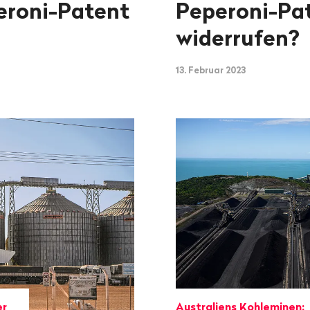
eroni-Patent
Peperoni-Pat
widerrufen?
13. Februar 2023
er
Australiens Kohleminen: