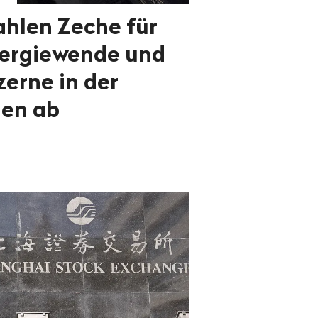
ahlen Zeche für
nergiewende und
erne in der
nen ab