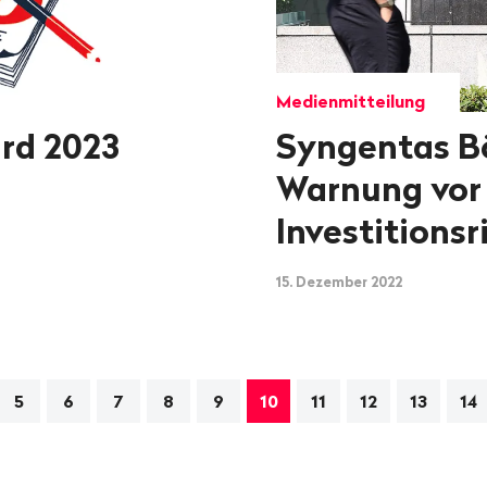
Medienmitteilung
ard 2023
Syngentas B
Warnung vor
Investitionsr
15. Dezember 2022
tion
5
6
7
8
9
10
11
12
13
14