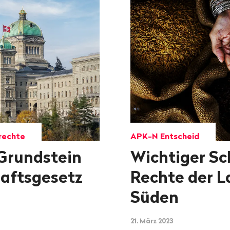
rechte
APK-N Entscheid
Grundstein
Wichtiger Sch
haftsgesetz
Rechte der L
Süden
21. März 2023