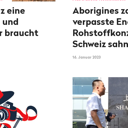
z eine
Aborigines z
 und
verpasste E
r braucht
Rohstoffkonz
Schweiz sah
16. Januar 2023