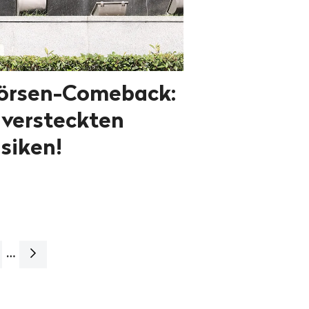
örsen-Comeback:
 versteckten
isiken!
…
Nächste
Seite>