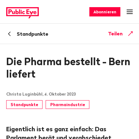
Navigieren
Schnellnavigation
auf
Abonnieren
Men
publiceye.ch
Zurück
Teilen
Standpunkte
zu
Die Pharma bestellt - Bern
liefert
Christa Luginbühl, 4. Oktober 2023
Standpunkte
Pharmaindustrie
Eigentlich ist es ganz einfach: Das
Parlament berät und verabschiedet