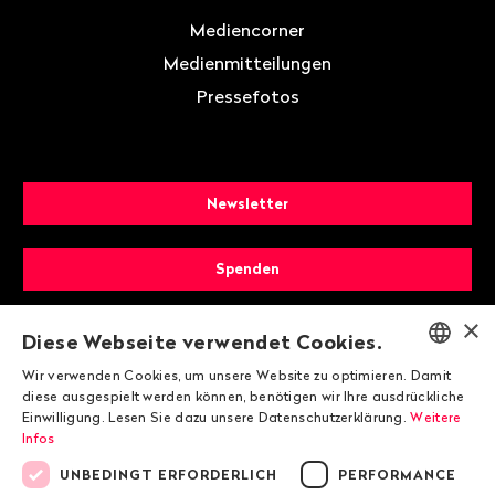
Mediencorner
Medienmitteilungen
Pressefotos
Newsletter
Spenden
×
Mitglied werden
Diese Webseite verwendet Cookies.
Wir verwenden Cookies, um unsere Website zu optimieren. Damit
ENGLISH
diese ausgespielt werden können, benötigen wir Ihre ausdrückliche
Einwilligung. Lesen Sie dazu unsere Datenschutzerklärung.
Weitere
DEUTSCH
Infos
FRANÇAIS
UNBEDINGT ERFORDERLICH
PERFORMANCE