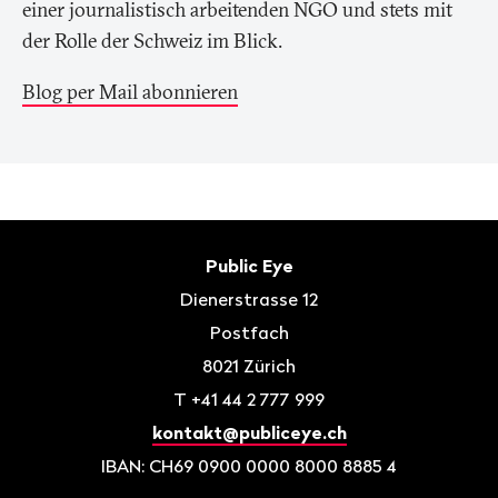
einer journalistisch arbeitenden NGO und stets mit
der Rolle der Schweiz im Blick.
Blog per Mail abonnieren
Fusszeile
Kontakt
Public Eye
Dienerstrasse 12
Postfach
8021
Zürich
T
+41 44 2 777 999
kontakt@publiceye.ch
IBAN: CH69 0900 0000 8000 8885 4