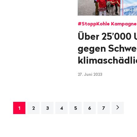
#StoppKohle Kampagne
Über 25’000 
gegen Schwei
klimaschädli
27. Juni 2023
Nächste
1
2
3
4
5
6
7
Seite>