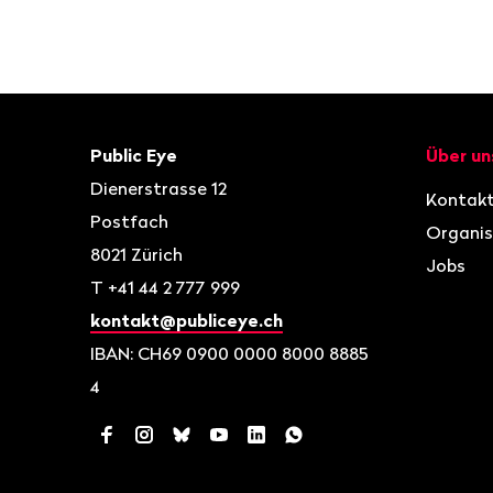
Fusszeile
Kontakt
Navigat
Public Eye
Über un
Dienerstrasse 12
Kontak
Postfach
Organis
8021
Zürich
Jobs
T
+41 44 2 777 999
kontakt@publiceye.ch
IBAN: CH69 0900 0000 8000 8885
4
Facebook
Instagram
Bluesky
YouTube
LinkedIn
WhatsApp