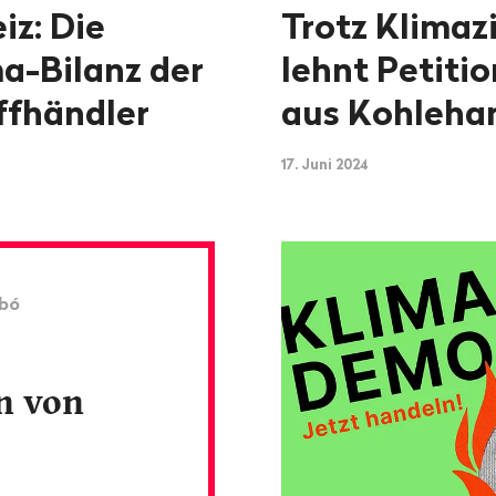
iz: Die
Trotz Klimaz
a-Bilanz der
lehnt Petiti
ffhändler
aus Kohleha
17. Juni 2024
rbó
n von