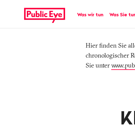
Navigieren
Schnellnavigation
auf
Hauptnavigation
Was wir tun
Was Sie tu
publiceye.ch
Hier finden Sie a
chronologischer R
Tag
Sie unter
www.pub
K