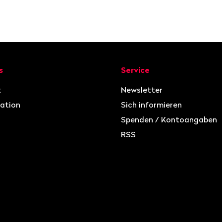
ion
s
Service
t
Newsletter
ation
Sich informieren
Spenden / Kontoangaben
RSS