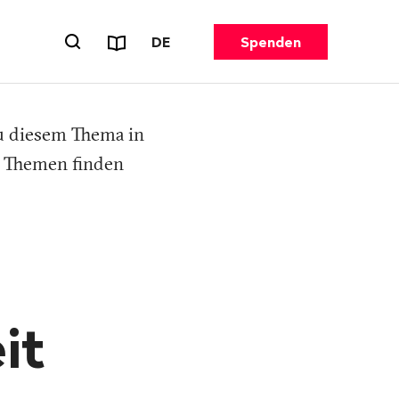
Reports & Flyer
SPRACHE WECHSELN. AKTUELL G
DE
Spenden
Suchformular öffnen
zu diesem Thema in
n Themen finden
it