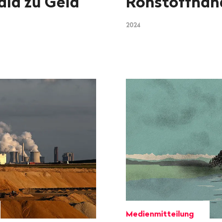
ald zu Geld
Rohstoffhän
2024
Medienmitteilung