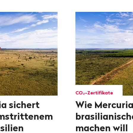
CO₂-Zertifikate
a sichert
Wie Mercuri
umstrittenem
brasilianisc
silien
machen will