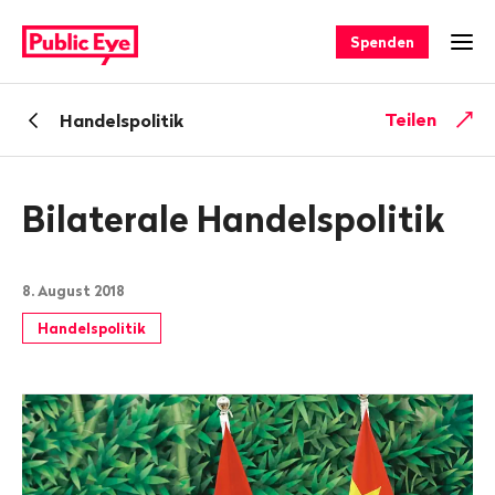
Navigieren
Schnellnavigation
auf
Spenden
Men
publiceye.ch
Zurück
Teilen
Handelspolitik
zu
Bilaterale Handelspolitik
8. August 2018
Handelspolitik