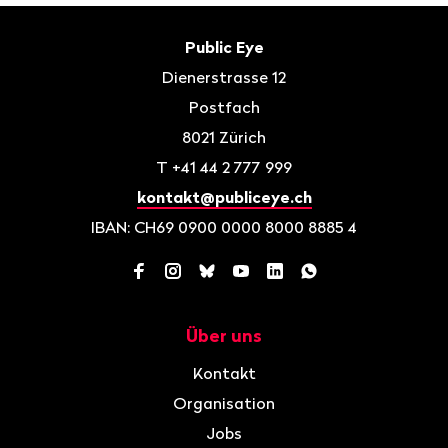
Fusszeile
Kontakt
Public Eye
Dienerstrasse 12
Postfach
8021
Zürich
T
+41 44 2 777 999
kontakt@publiceye.ch
IBAN: CH69 0900 0000 8000 8885 4
Facebook
Instagram
Bluesky
YouTube
LinkedIn
WhatsApp
Über uns
Navigation
Kontakt
Organisation
Jobs