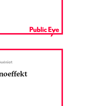
Guéniat
noeffekt