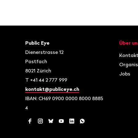
Fusszeile
Kontakt
Navigat
Public Eye
Über un
Dienerstrasse 12
Kontak
Postfach
Organis
8021
Zürich
Jobs
T
+41 44 2 777 999
kontakt@publiceye.ch
IBAN: CH69 0900 0000 8000 8885
4
Facebook
Instagram
Bluesky
YouTube
LinkedIn
WhatsApp