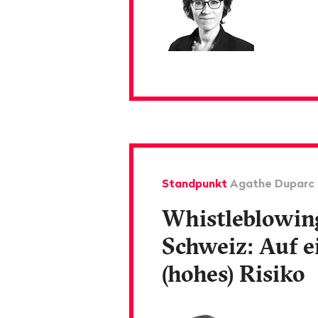
Standpunkt
Agathe Duparc
Whistleblowing
Schweiz: Auf e
(hohes) Risiko