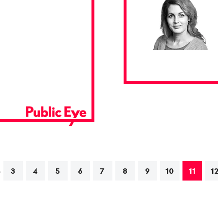
…
ation
3
4
5
6
7
8
9
10
11
1