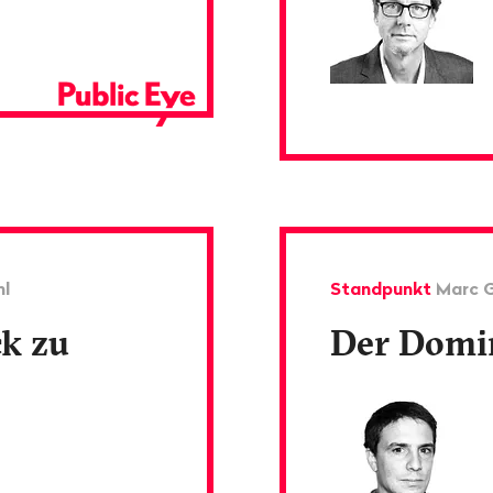
hl
Standpunkt
Marc 
ck zu
Der Domi