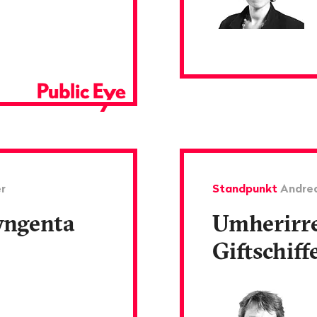
r
Standpunkt
Andre
yngenta
Umherirr
Giftschiff