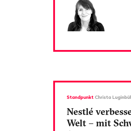
Standpunkt
Christa Luginbü
Nestlé verbesse
Welt – mit Sch