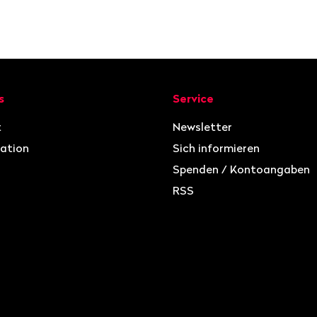
ion
s
Service
t
Newsletter
ation
Sich informieren
Spenden / Kontoangaben
RSS