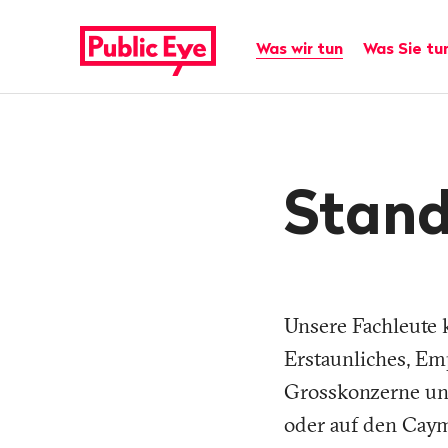
Navigieren
Schnellnavigation
auf
Hauptnavigation
Was wir tun
Was Sie tu
publiceye.ch
Stan
Unsere Fachleute 
Erstaunliches, Em
Grosskonzerne und
oder auf den Caym