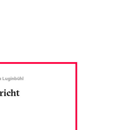
a Luginbühl
pricht