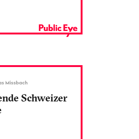
as Missbach
ende Schweizer
e