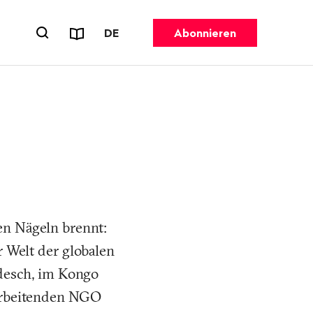
Reports & Flyer
SPRACHE WECHSELN. AKTUELL GEW
DE
Abonnieren
Suchformular öffnen
en Nägeln brennt:
 Welt der globalen
adesch, im Kongo
 arbeitenden NGO