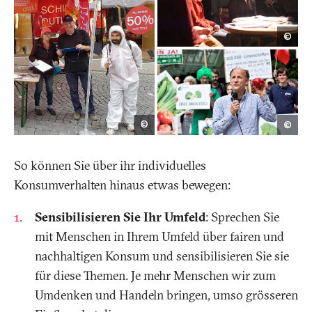
Mart
©
Bich
Jérôme
arg
©
©
Lebon
/
/
Falk
Public
Helle
Eye
So können Sie über ihr individuelles
Konsumverhalten hinaus etwas bewegen:
Sensibilisieren Sie Ihr Umfeld
: Sprechen Sie
mit Menschen in Ihrem Umfeld über fairen und
nachhaltigen Konsum und sensibilisieren Sie sie
für diese Themen. Je mehr Menschen wir zum
Umdenken und Handeln bringen, umso grösseren