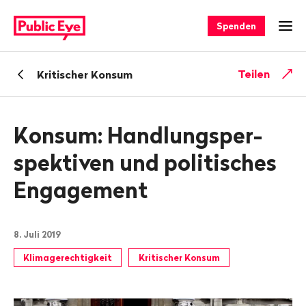
Navigieren
Schnellnavigation
auf
Spenden
Men
publiceye.ch
Zurück
Teilen
Kritischer Konsum
zu
Konsum: Handlungs­per­
spek­tiven und politi­sches
Enga­gement
8. Juli 2019
Klimagerechtigkeit
Kritischer Konsum