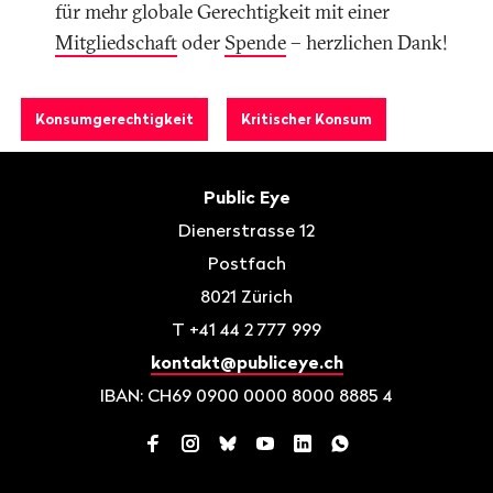
für mehr globale Gerechtigkeit mit einer
Mitgliedschaft
oder
Spende
– herzlichen Dank!
Konsumgerechtigkeit
Kritischer Konsum
Fusszeile
Kontakt
Public Eye
Dienerstrasse 12
Postfach
8021
Zürich
T
+41 44 2 777 999
kontakt@publiceye.ch
IBAN: CH69 0900 0000 8000 8885 4
Facebook
Instagram
Bluesky
YouTube
LinkedIn
WhatsApp