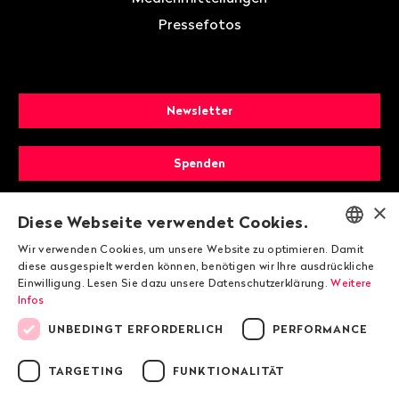
Pressefotos
Newsletter
Spenden
×
Mitglied werden
Diese Webseite verwendet Cookies.
Wir verwenden Cookies, um unsere Website zu optimieren. Damit
ENGLISH
diese ausgespielt werden können, benötigen wir Ihre ausdrückliche
Einwilligung. Lesen Sie dazu unsere Datenschutzerklärung.
Weitere
DEUTSCH
Infos
FRANÇAIS
UNBEDINGT ERFORDERLICH
PERFORMANCE
TARGETING
FUNKTIONALITÄT
© 2026 Public Eye