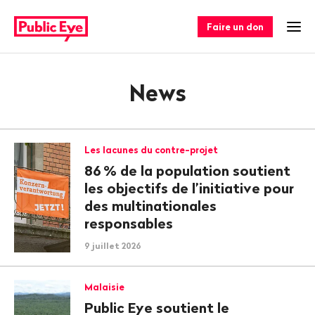
Naviguer
Navigation
sur
rapide
Faire un don
Ouv
publiceye.ch
News
Les lacunes du contre-projet
86
% de la population soutient
les objectifs de l’initiative pour
des multinationales
responsables
9 juillet 2026
Malaisie
Public Eye soutient le