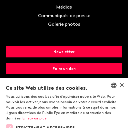
Médias
Communiqués de presse
Galerie photos
Newsletter
Faire un don
×
Devenir membre
Ce site Web utilise des cookies.
Nous utilisons des cookies afin d'optimiser notre site Web. Pour
ENGLISH
pouvoir les activer, nous avons besoin de votre accord explicite.
Vous trouverez de plus amples informations à ce sujet dans nos
DEUTSCH
Lignes directrices de Public Eye en matière de protection des
données.
En savoir plus
FRANÇAIS
STRICTEMENT NÉCESSAIRES