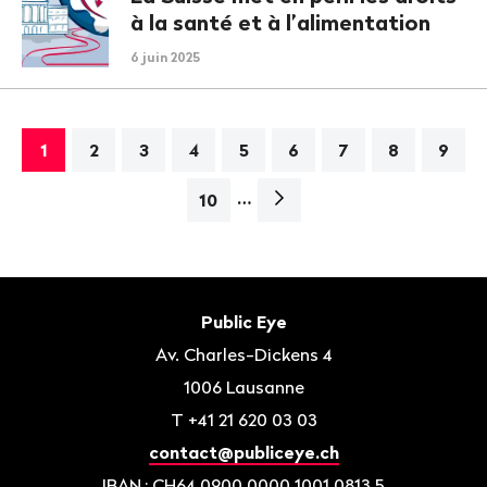
à la santé et à l’alimentation
6 juin 2025
1
2
3
4
5
6
7
8
9
…
Page
10
suivante>
Bas
de
Contact
Public Eye
page
Av. Charles-Dickens 4
1006
Lausanne
T
+41 21 620 03 03
contact@publiceye.ch
IBAN
: CH64 0900 0000 1001 0813 5